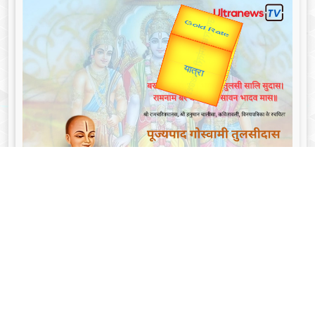
उप प्रधानमंत्री
उपराष्ट्रपति
Valentine's
Gold Rate
unTV Special
यात्रा
गोस्वामी तुलसीदास - Goswami Tulsidas: जयंती विशेष