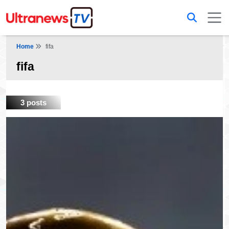
Home
fifa
fifa
3 posts