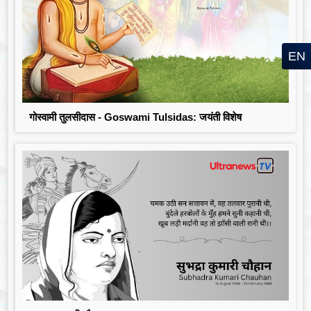
EN
गोस्वामी तुलसीदास - Goswami Tulsidas: जयंती विशेष