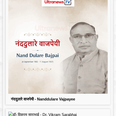
नंददुलारे वाजपेयी - Nanddulare Vajpayee