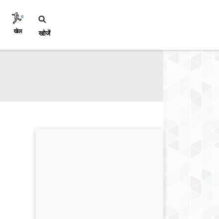
खेल
खोजें