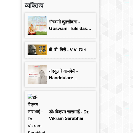
व्यक्तित्व
गोस्वामी तुलसीदास -
Goswami Tulsidas:
जयंती विशेष
वी. वी. गिरी - V.V. Giri
नंददुलारे वाजपेयी -
Nanddulare
Vajpayee
डॉ॰ विक्रम साराभाई - Dr.
Vikram Sarabhai