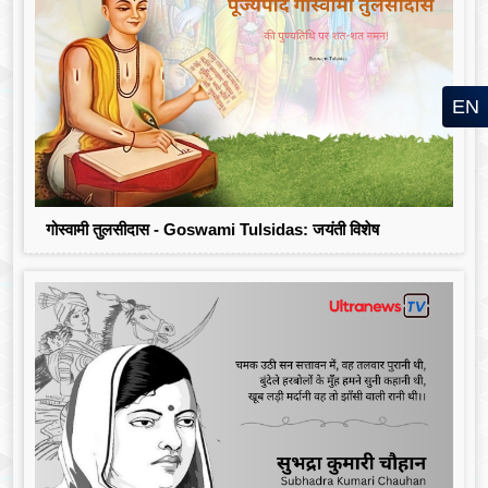
EN
गोस्वामी तुलसीदास - Goswami Tulsidas: जयंती विशेष