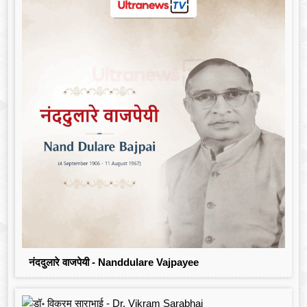
नंददुलारे वाजपेयी - Nanddulare Vajpayee