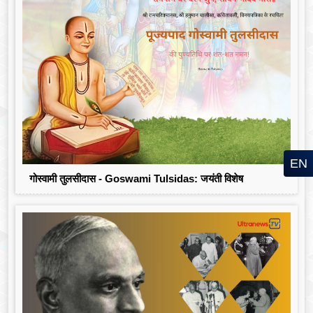
EN
गोस्वामी तुलसीदास - Goswami Tulsidas: जयंती विशेष