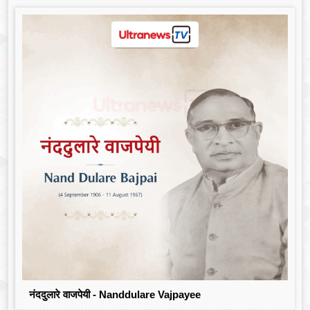
नंददुलारे वाजपेयी - Nanddulare Vajpayee