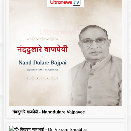
नंददुलारे वाजपेयी - Nanddulare Vajpayee