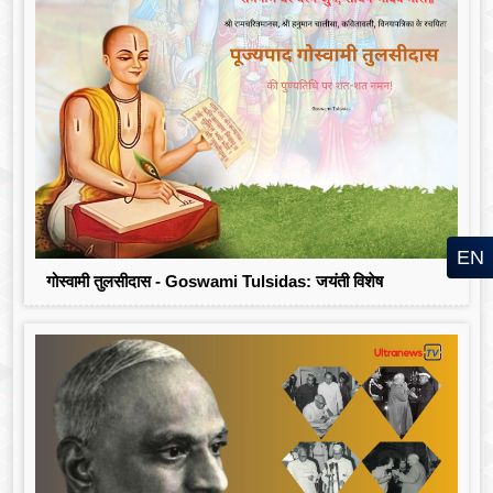
EN
गोस्वामी तुलसीदास - Goswami Tulsidas: जयंती विशेष