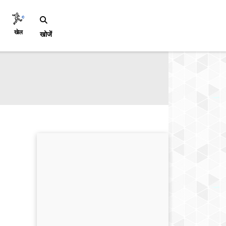
खेल
खोजें