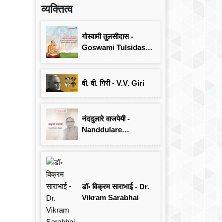
व्यक्तित्व
गोस्वामी तुलसीदास -
Goswami Tulsidas:
जयंती विशेष
वी. वी. गिरी - V.V. Giri
नंददुलारे वाजपेयी -
Nanddulare
Vajpayee
डॉ॰ विक्रम साराभाई - Dr.
Vikram Sarabhai