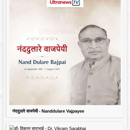
नंददुलारे वाजपेयी - Nanddulare Vajpayee