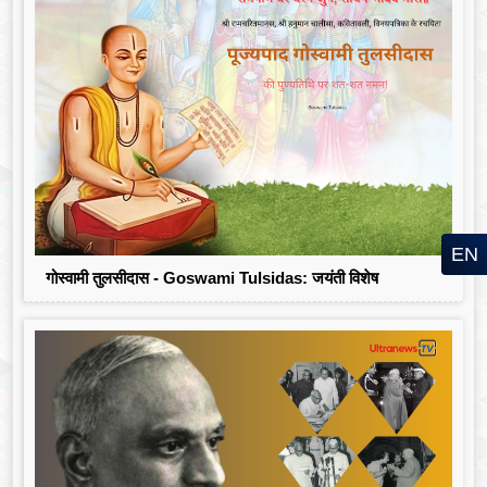
EN
गोस्वामी तुलसीदास - Goswami Tulsidas: जयंती विशेष