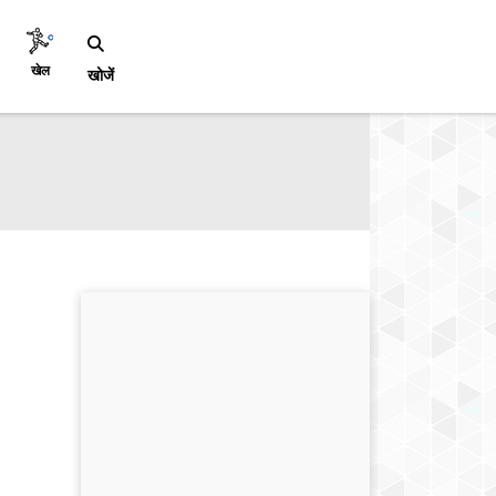
खेल
खोजें