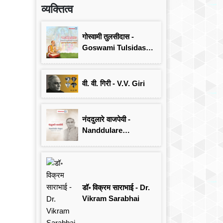
व्यक्तित्व
गोस्वामी तुलसीदास -
Goswami Tulsidas:
जयंती विशेष
वी. वी. गिरी - V.V. Giri
नंददुलारे वाजपेयी -
Nanddulare
Vajpayee
डॉ॰ विक्रम साराभाई - Dr.
Vikram Sarabhai