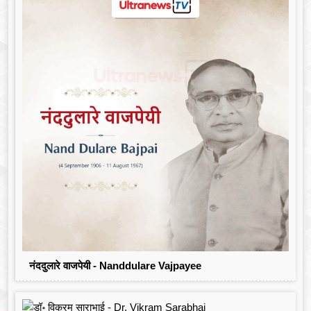
नंददुलारे वाजपेयी - Nanddulare Vajpayee