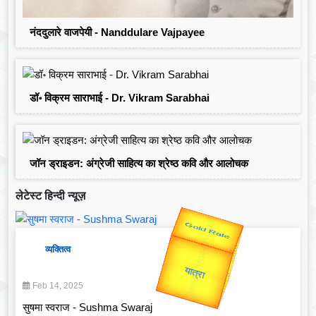
नंददुलारे वाजपेयी - Nanddulare Vajpayee
डॉ॰ विक्रम साराभाई - Dr. Vikram Sarabhai
जॉन ड्राइडन: अंग्रेजी साहित्य का श्रेष्ठ कवि और आलोचक
लेटेस्ट हिन्दी न्यूज़
उप प्रधानमंत्री
उपराष्ट्रपति
Valentine's
व्यक्तित्व
Gold Rate
unTV Special
Feb 14, 2025
यात्रा
सुषमा स्वराज - Sushma Swaraj