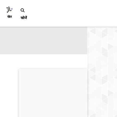
खेल
खोजें