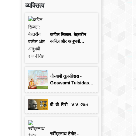
व्यक्तित्व
कपिल सिब्बल: बेहतरीन
वकील और अनुभवी
राजनीतिज्ञ
गोस्वामी तुलसीदास -
Goswami Tulsidas:
जयंती विशेष
वी. वी. गिरी - V.V. Giri
रवींद्रनाथ टैगोर -