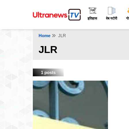
इतिहास
वेब स्टोरी
गो
Home
JLR
JLR
1 posts