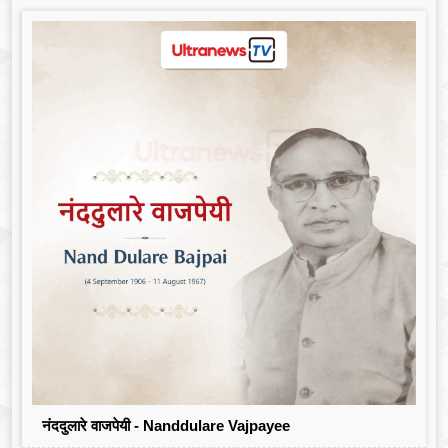
नंददुलारे वाजपेयी - Nanddulare Vajpayee