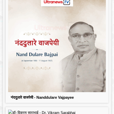
नंददुलारे वाजपेयी - Nanddulare Vajpayee