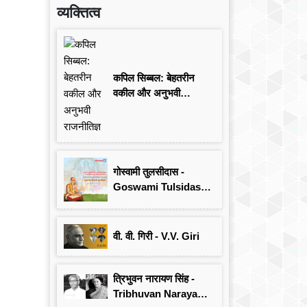
व्यक्तित्व
कपिल सिब्बल: बेहतरीन
वकील और अनुभवी
राजनीतिज्ञ
गोस्वामी तुलसीदास -
Goswami Tulsidas:
जयंती विशेष
वी. वी. गिरी - V.V. Giri
त्रिभुवन नारायण सिंह -
Tribhuvan Narayan