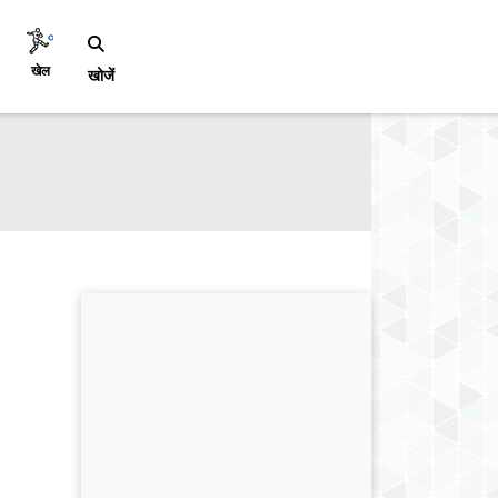
खेल
खोजें