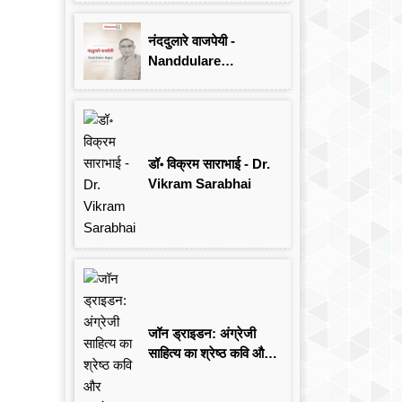
Singh
नंददुलारे वाजपेयी -
Nanddulare
Vajpayee
डॉ॰ विक्रम साराभाई - Dr.
Vikram Sarabhai
जॉन ड्राइडन: अंग्रेजी
साहित्य का श्रेष्ठ कवि और
आलोचक