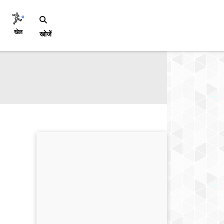
खेल
खोजें