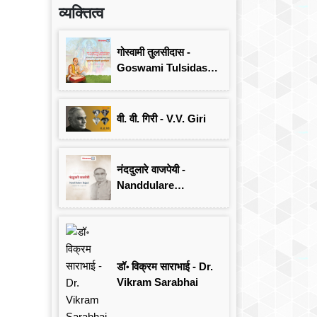
व्यक्तित्व
गोस्वामी तुलसीदास -
Goswami Tulsidas:
जयंती विशेष
वी. वी. गिरी - V.V. Giri
नंददुलारे वाजपेयी -
Nanddulare
Vajpayee
डॉ॰ विक्रम साराभाई - Dr.
Vikram Sarabhai