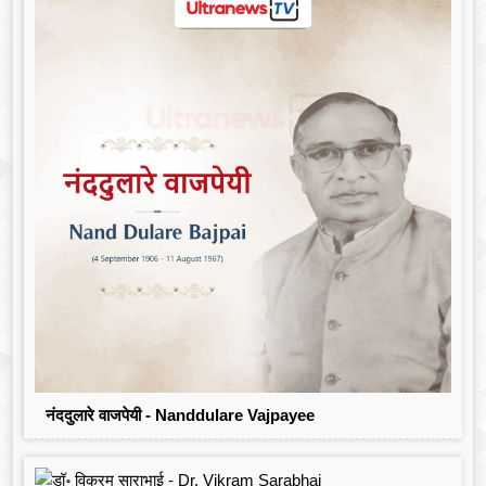
नंददुलारे वाजपेयी - Nanddulare Vajpayee