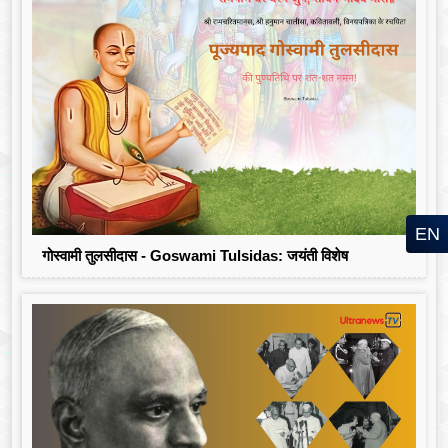
EN
गोस्वामी तुलसीदास - Goswami Tulsidas: जयंती विशेष