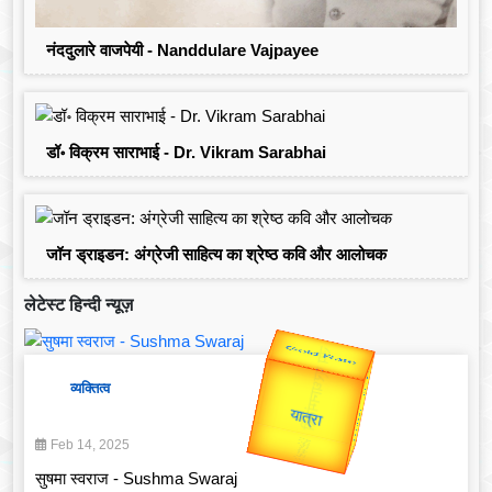
नंददुलारे वाजपेयी - Nanddulare Vajpayee
डॉ॰ विक्रम साराभाई - Dr. Vikram Sarabhai
जॉन ड्राइडन: अंग्रेजी साहित्य का श्रेष्ठ कवि और आलोचक
लेटेस्ट हिन्दी न्यूज़
उप प्रधानमंत्री
उपराष्ट्रपति
Valentine's
व्यक्तित्व
Gold Rate
unTV Special
Feb 14, 2025
यात्रा
सुषमा स्वराज - Sushma Swaraj