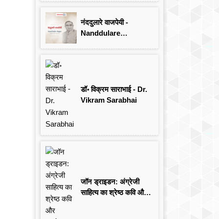
Singh
नंददुलारे वाजपेयी -
Nanddulare
Vajpayee
डॉ॰ विक्रम साराभाई - Dr.
Vikram Sarabhai
जॉन ड्राइडन: अंग्रेजी
साहित्य का श्रेष्ठ कवि और
आलोचक