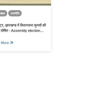
ा खबर
राजनीति
्ट्र, झारखण्ड में विधानसभा चुनावों की
ें घोषित - Assembly election
s announced in Maharashtra,
khand
 More