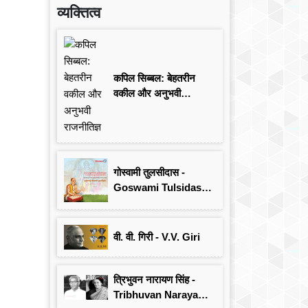
व्यक्तित्व
कपिल सिब्बल: बेहतरीन
वकील और अनुभवी
राजनीतिज्ञ
गोस्वामी तुलसीदास -
Goswami Tulsidas:
जयंती विशेष
वी. वी. गिरी - V.V. Giri
त्रिभुवन नारायण सिंह -
Tribhuvan Narayan