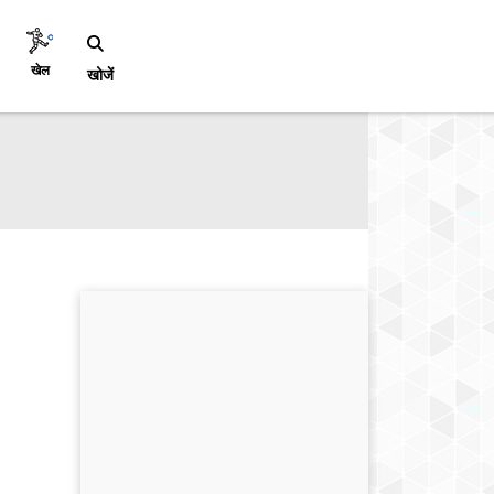
खेल
खोजें