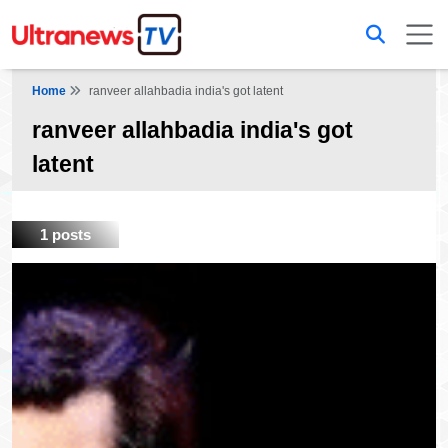
Home
ranveer allahbadia india's got latent
ranveer allahbadia india's got
latent
1 posts