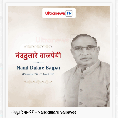
नंददुलारे वाजपेयी - Nanddulare Vajpayee