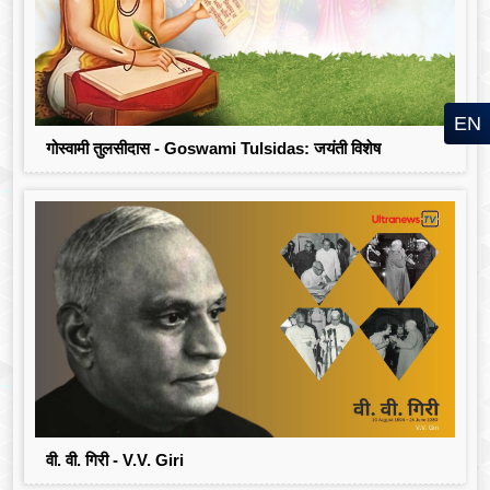
EN
गोस्वामी तुलसीदास - Goswami Tulsidas: जयंती विशेष
वी. वी. गिरी - V.V. Giri