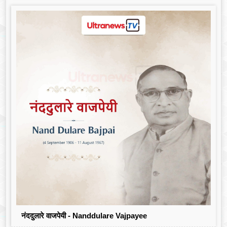
नंददुलारे वाजपेयी - Nanddulare Vajpayee