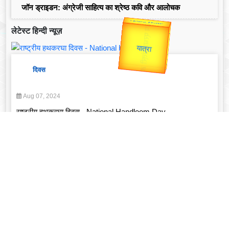
जॉन ड्राइडन: अंग्रेजी साहित्य का श्रेष्ठ कवि और आलोचक
उप प्रधानमंत्री
लेटेस्ट हिन्दी न्यूज़
Valentine's
उपराष्ट्रपति
Gold Rate
unTV Special
दिवस
यात्रा
Aug 07, 2024
राष्ट्रीय हथकरघा दिवस - National Handloom Day
Read More
व्यक्तित्व
Feb 14, 2025