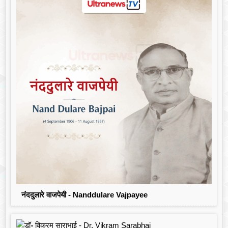
नंददुलारे वाजपेयी - Nanddulare Vajpayee