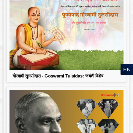
EN
गोस्वामी तुलसीदास - Goswami Tulsidas: जयंती विशेष