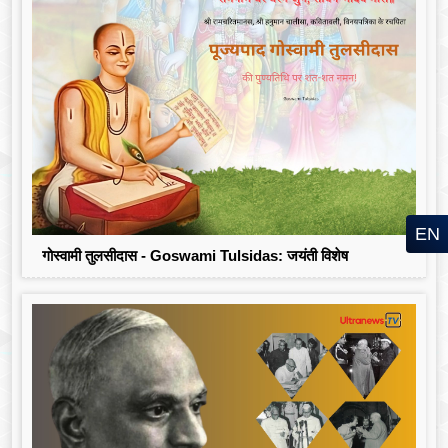
EN
गोस्वामी तुलसीदास - Goswami Tulsidas: जयंती विशेष