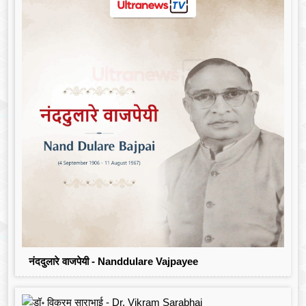
नंददुलारे वाजपेयी - Nanddulare Vajpayee