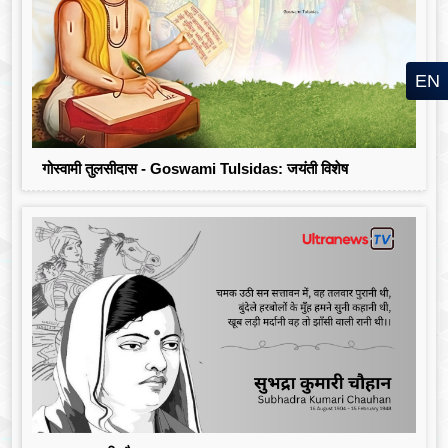
EN
गोस्वामी तुलसीदास - Goswami Tulsidas: जयंती विशेष