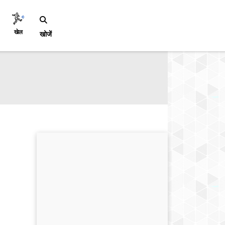
खेल
खोजें