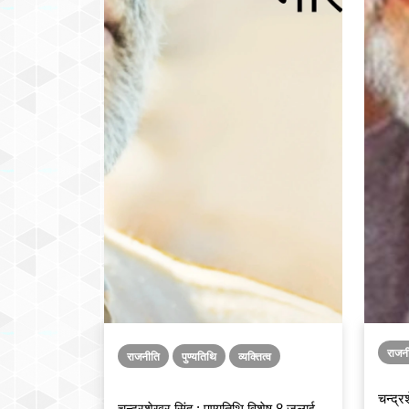
राजन
राजनीति
पुण्यतिथि
व्यक्तित्व
चन्द्
चन्द्रशेखर सिंह : पुण्यतिथि विशेष 8 जुलाई