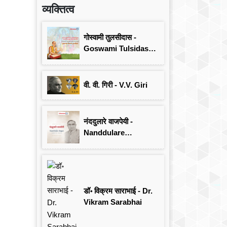
व्यक्तित्व
गोस्वामी तुलसीदास -
Goswami Tulsidas:
जयंती विशेष
वी. वी. गिरी - V.V. Giri
नंददुलारे वाजपेयी -
Nanddulare
Vajpayee
डॉ॰ विक्रम साराभाई - Dr.
Vikram Sarabhai