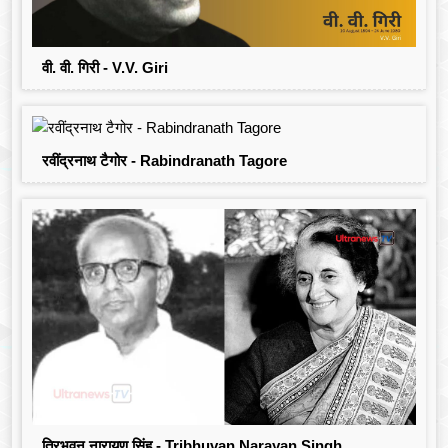
वी. वी. गिरी - V.V. Giri
रवींद्रनाथ टैगोर - Rabindranath Tagore
त्रिभुवन नारायण सिंह - Tribhuvan Narayan Singh