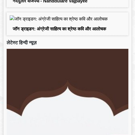
नंददुलारे वाजपेयी - Nanddulare Vajpayee
जॉन ड्राइडन: अंग्रेजी साहित्य का श्रेष्ठ कवि और आलोचक
लेटेस्ट हिन्दी न्यूज़