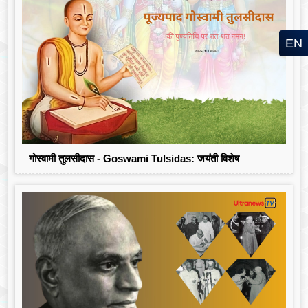
EN
गोस्वामी तुलसीदास - Goswami Tulsidas: जयंती विशेष