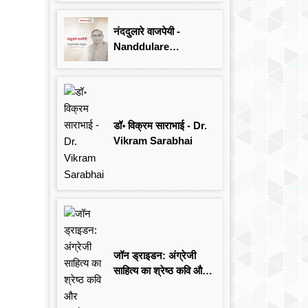
Singh
नंददुलारे वाजपेयी -
Nanddulare
Vajpayee
डॉ॰ विक्रम साराभाई - Dr.
Vikram Sarabhai
जॉन ड्राइडन: अंग्रेजी
साहित्य का श्रेष्ठ कवि और
आलोचक