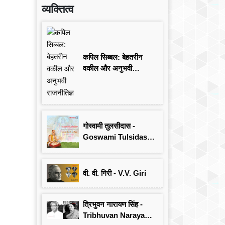
व्यक्तित्व
कपिल सिब्बल: बेहतरीन
वकील और अनुभवी
राजनीतिज्ञ
गोस्वामी तुलसीदास -
Goswami Tulsidas:
जयंती विशेष
वी. वी. गिरी - V.V. Giri
त्रिभुवन नारायण सिंह -
Tribhuvan Narayan