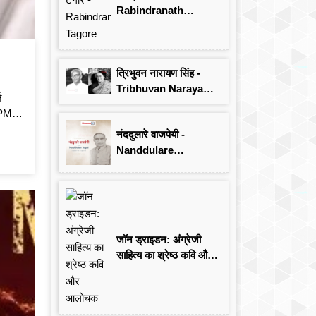
Rabindranath
Tagore
त्रिभुवन नारायण सिंह -
Tribhuvan Narayan
न
Singh
 PM -
नंददुलारे वाजपेयी -
Nanddulare
Vajpayee
जॉन ड्राइडन: अंग्रेजी
साहित्य का श्रेष्ठ कवि और
आलोचक