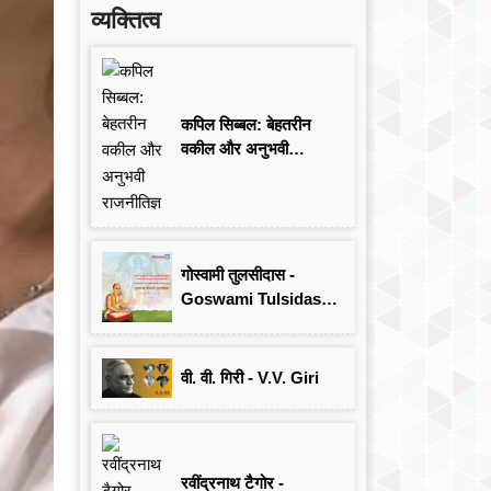
व्यक्तित्व
कपिल सिब्बल: बेहतरीन
वकील और अनुभवी
राजनीतिज्ञ
गोस्वामी तुलसीदास -
Goswami Tulsidas:
जयंती विशेष
वी. वी. गिरी - V.V. Giri
रवींद्रनाथ टैगोर -