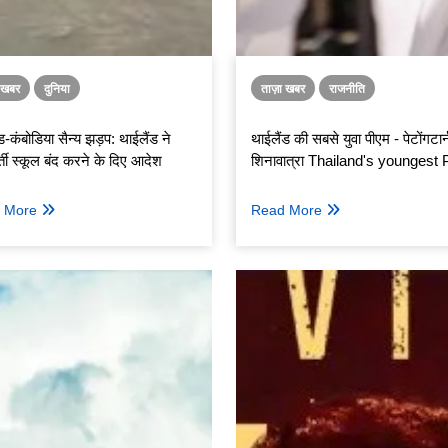
ा खबर
दुनिया
ताज़ा खबर
राजनीति
ड-कंबोडिया सैन्य झड़प: थाईलैंड ने
थाईलैंड की सबसे युवा पीएम - पेटोंगटार्
्ती स्कूल बंद करने के दिए आदेश
शिनावात्रा Thailand's youngest
Patongtarn Shinawatra
 More
Read More