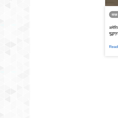
ताज़
अमेरिक
युद्धग
Read