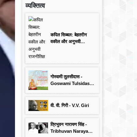
व्यक्तित्व
कपिल सिब्बल: बेहतरीन
वकील और अनुभवी
राजनीतिज्ञ
गोस्वामी तुलसीदास -
Goswami Tulsidas:
जयंती विशेष
वी. वी. गिरी - V.V. Giri
त्रिभुवन नारायण सिंह -
Tribhuvan Narayan