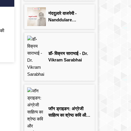
Singh
नंददुलारे वाजपेयी -
Nanddulare
Vajpayee
 की
डॉ॰ विक्रम साराभाई - Dr.
Vikram Sarabhai
जॉन ड्राइडन: अंग्रेजी
साहित्य का श्रेष्ठ कवि और
आलोचक