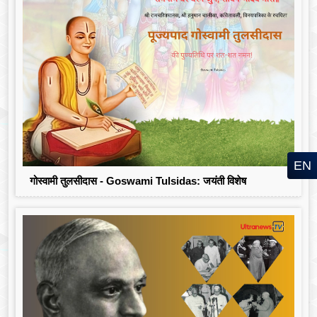
EN
गोस्वामी तुलसीदास - Goswami Tulsidas: जयंती विशेष