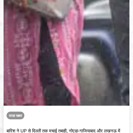
ताज़ा खबर
बारिश ने UP से दिल्ली तक मचाई तबाही, नोएडा-गाजियाबाद और लखनऊ में