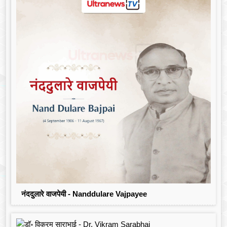
नंददुलारे वाजपेयी - Nanddulare Vajpayee