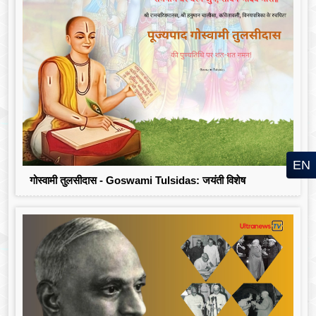
EN
गोस्वामी तुलसीदास - Goswami Tulsidas: जयंती विशेष