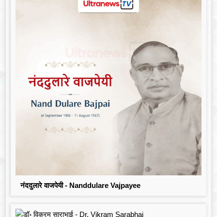
नंददुलारे वाजपेयी - Nanddulare Vajpayee