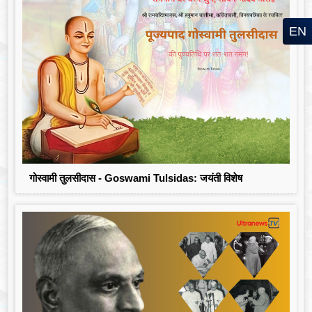
EN
गोस्वामी तुलसीदास - Goswami Tulsidas: जयंती विशेष