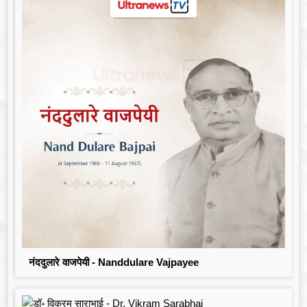
नंददुलारे वाजपेयी - Nanddulare Vajpayee