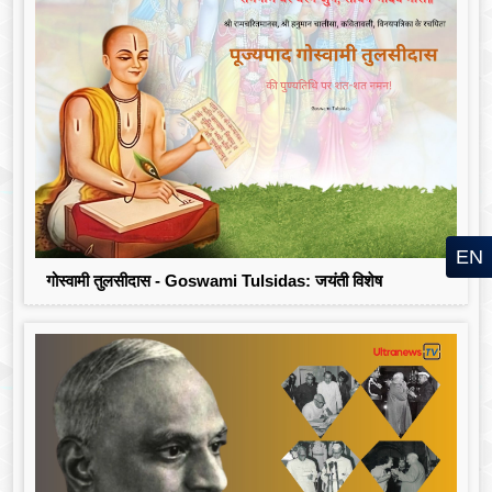
EN
गोस्वामी तुलसीदास - Goswami Tulsidas: जयंती विशेष