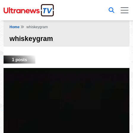
Home
whiskeygram
whiskeygram
1 posts