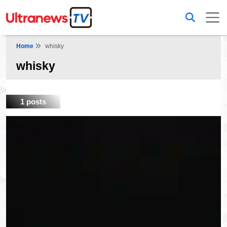
Home
whisky
whisky
1 posts