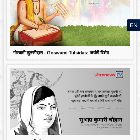
EN
गोस्वामी तुलसीदास - Goswami Tulsidas: जयंती विशेष