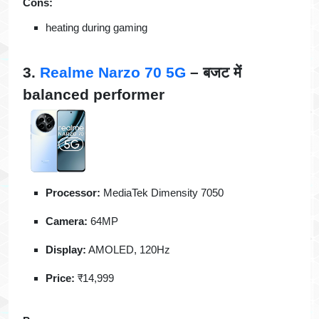
Cons:
heating during gaming
3.
Realme Narzo 70 5G
– बजट में
balanced performer
Processor:
MediaTek Dimensity 7050
Camera:
64MP
Display:
AMOLED, 120Hz
Price:
₹14,999