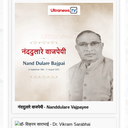
नंददुलारे वाजपेयी - Nanddulare Vajpayee