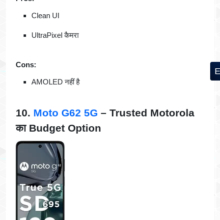
Clean UI
UltraPixel कैमरा
Cons:
AMOLED नहीं है
10.
Moto G62 5G
– Trusted Motorola
का Budget Option