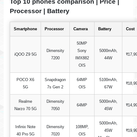
Top 10 phones comparison | Price |
Processor | Battery
Smartphone
Processor
Camera
Battery
Cost
50MP
Dimensity
Sony
5000mAh,
iQOO Z9 5G
₹17,9
7200
IMX882
44W
OIS
POCO X6
Snapdragon
64MP
5100mAh,
₹18,9
5G
7s Gen 2
OIS
67W
Realme
Dimensity
5000mAh,
64MP
₹14,9
Narzo 70 5G
7050
45W
5000mAh,
Infinix Note
Dimensity
108MP,
45W
₹19,9
40 Pro 5G
7020
OIS