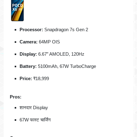
Processor:
Snapdragon 7s Gen 2
Camera:
64MP OIS
Display:
6.67” AMOLED, 120Hz
Battery:
5100mAh, 67W TurboCharge
Price:
₹18,999
Pros:
शानदार Display
67W फास्ट चार्जिंग