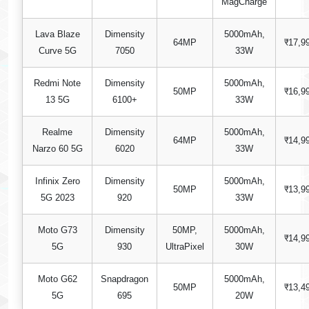
MagCharge
Lava Blaze
Dimensity
5000mAh,
64MP
₹17,9
Curve 5G
7050
33W
Redmi Note
Dimensity
5000mAh,
50MP
₹16,9
13 5G
6100+
33W
Realme
Dimensity
5000mAh,
64MP
₹14,9
Narzo 60 5G
6020
33W
Infinix Zero
Dimensity
5000mAh,
50MP
₹13,9
5G 2023
920
33W
Moto G73
Dimensity
50MP,
5000mAh,
₹14,9
5G
930
UltraPixel
30W
Moto G62
Snapdragon
5000mAh,
50MP
₹13,4
5G
695
20W