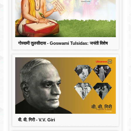
गोस्वामी तुलसीदास - Goswami Tulsidas: जयंती विशेष
वी. वी. गिरी - V.V. Giri