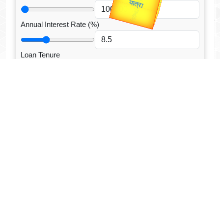
यात्रा
Annual Interest Rate (%)
Loan Tenure
Tenure Unit
Loan Type
CALCULATE EMI
Facebook Fanpage