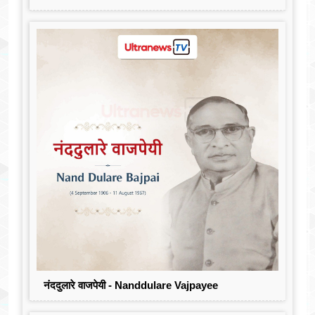
नंददुलारे वाजपेयी - Nanddulare Vajpayee