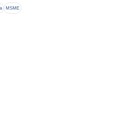
a
MSME