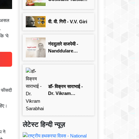
जयंती विशेष
 दरअसल
वी. वी. गिरी - V.V. Giri
,
ि ‘ये
नंददुलारे वाजपेयी -
Nanddulare
Vajpayee
डॉ॰ विक्रम साराभाई -
5 फीसदी
Dr. Vikram
Sarabhai
ाहिए।
लेटेस्ट हिन्दी न्यूज़
प ने