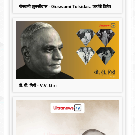
गोस्वामी तुलसीदास - Goswami Tulsidas: जयंती विशेष
वी. वी. गिरी - V.V. Giri