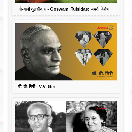
गोस्वामी तुलसीदास - Goswami Tulsidas: जयंती विशेष
वी. वी. गिरी - V.V. Giri