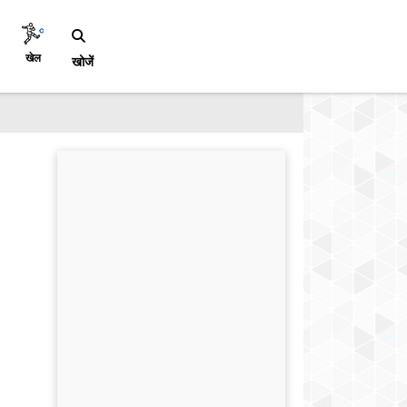
खेल
खोजें