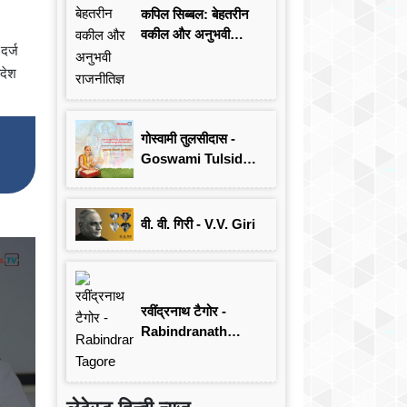
कपिल सिब्बल: बेहतरीन
वकील और अनुभवी
दर्ज
राजनीतिज्ञ
आदेश
गोस्वामी तुलसीदास -
Goswami Tulsidas:
जयंती विशेष
वी. वी. गिरी - V.V. Giri
रवींद्रनाथ टैगोर -
Rabindranath
Tagore