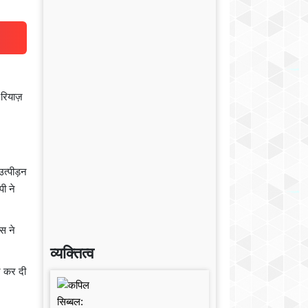
र रियाज़
त्पीड़न
ी ने
स ने
व्यक्तित्व
ज कर दी