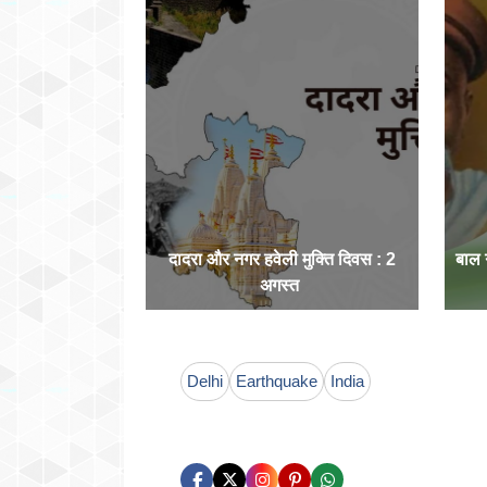
दादरा और नगर हवेली मुक्ति दिवस : 2
बाल
अगस्त
Delhi
Earthquake
India