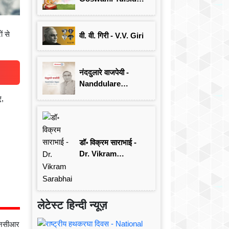
जयंती विशेष
ं से
वी. वी. गिरी - V.V. Giri
नंददुलारे वाजपेयी -
Nanddulare
Vajpayee
ए,
डॉ॰ विक्रम साराभाई -
Dr. Vikram
Sarabhai
लेटेस्ट हिन्दी न्यूज़
-एनसीआर