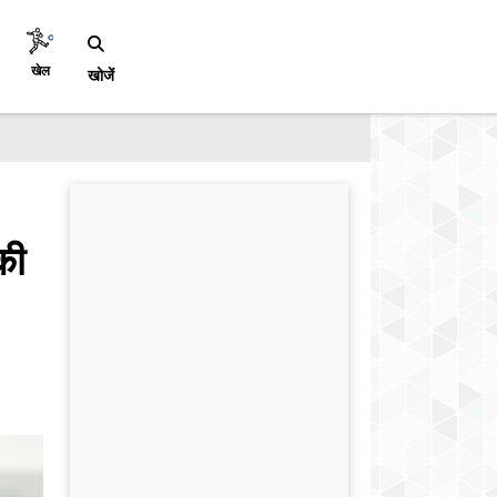
खेल
खोजें
की