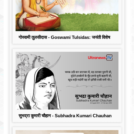
गोस्वामी तुलसीदास - Goswami Tulsidas: जयंती विशेष
सुभद्रा कुमारी चौहान - Subhadra Kumari Chauhan