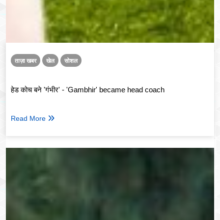
ताज़ा खबर
खेल
सोशल
हेड कोच बने 'गंभीर' - 'Gambhir' became head coach
Read More