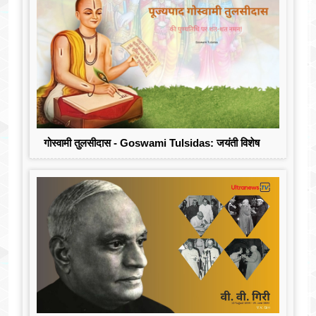
गोस्वामी तुलसीदास - Goswami Tulsidas: जयंती विशेष