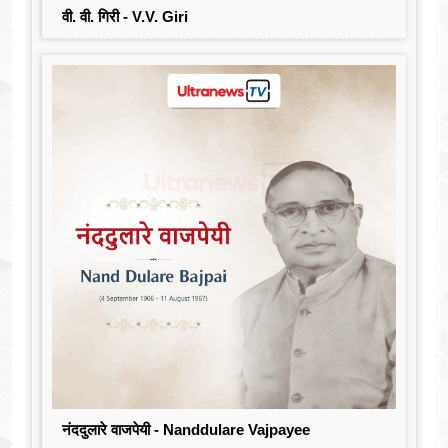
वी. वी. गिरी - V.V. Giri
नंददुलारे वाजपेयी - Nanddulare Vajpayee