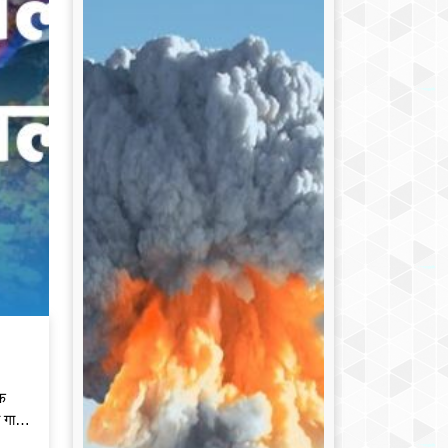
़
 गाड़ी