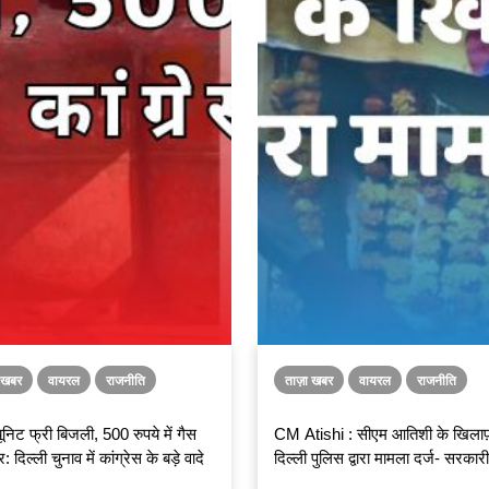
ा खबर
वायरल
राजनीति
ताज़ा खबर
वायरल
राजनीति
निट फ्री बिजली, 500 रुपये में गैस
CM Atishi : सीएम आतिशी के खिलाफ
: दिल्ली चुनाव में कांग्रेस के बड़े वादे
दिल्ली पुलिस द्वारा मामला दर्ज- सरकारी
का राजनीतिक इस्तेमाल