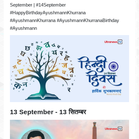
September | #14September
#HappyBirthdayAyushmannKhurrana
#AyushmannKhurrana #AyushmannKhurranaBirthday
#Ayushmann
13 September - 13 सितम्बर