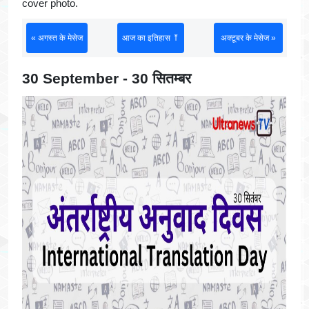
cover photo.
« अगस्त के मेसेज
आज का इतिहास ⤒
अक्टूबर के मेसेज »
30 September - 30 सितम्बर