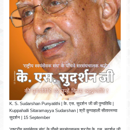
K. S. Sudarshan Punyatithi | के. एस. सुदर्शन जी की पुण्यतिथि |
Kuppahalli Sitaramayya Sudarshan | श्री कुप्पाहाली सीतारमय्या
सुदर्शन | 15 September
'राष्ट्रीय स्वयंसेवक संघ' के पाँचवे सरसंघचालक श्रद्धेय के. एस. सुदर्शन जी