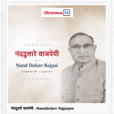
नंददुलारे वाजपेयी - Nanddulare Vajpayee