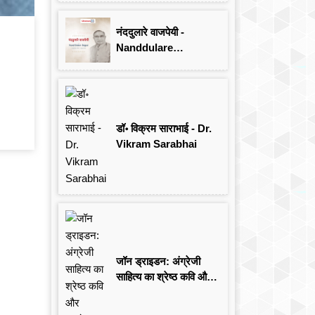
Singh
नंददुलारे वाजपेयी -
Nanddulare
Vajpayee
डॉ॰ विक्रम साराभाई - Dr.
Vikram Sarabhai
जॉन ड्राइडन: अंग्रेजी
साहित्य का श्रेष्ठ कवि और
आलोचक