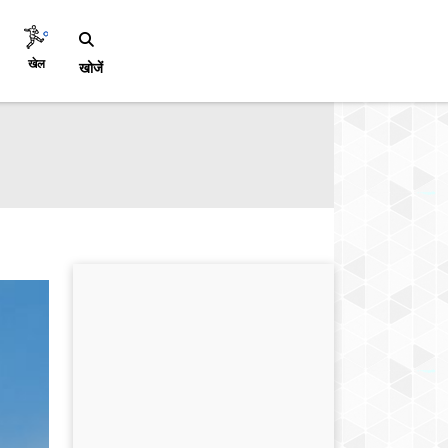
खेल
खोजें