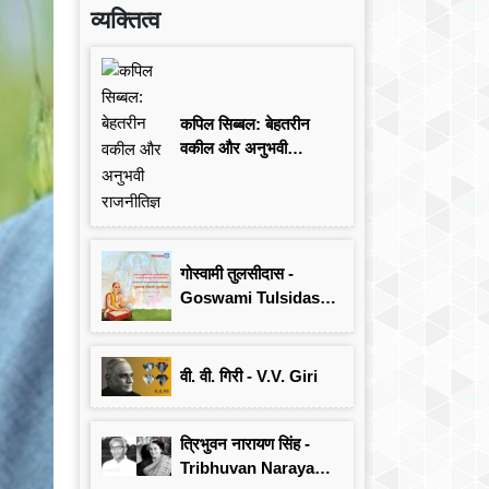
व्यक्तित्व
कपिल सिब्बल: बेहतरीन
वकील और अनुभवी
राजनीतिज्ञ
गोस्वामी तुलसीदास -
Goswami Tulsidas:
जयंती विशेष
वी. वी. गिरी - V.V. Giri
त्रिभुवन नारायण सिंह -
Tribhuvan Narayan